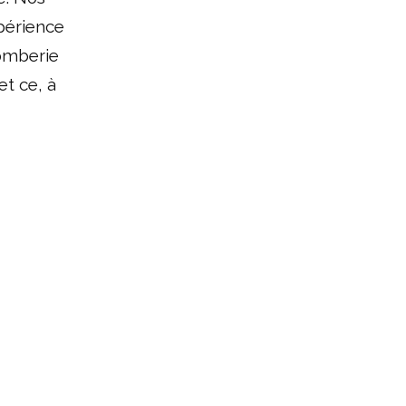
périence
lomberie
et ce, à