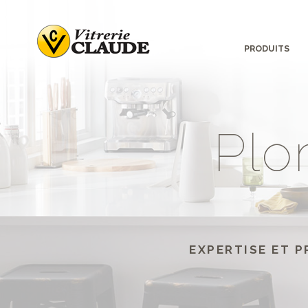
PRODUITS
P
l
o
EXPERTISE ET P