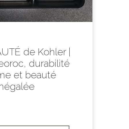
TÉ de Kohler |
eoroc, durabilité
me et beauté
inégalée