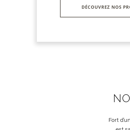
DÉCOUVREZ NOS PR
NO
Fort d’u
est s