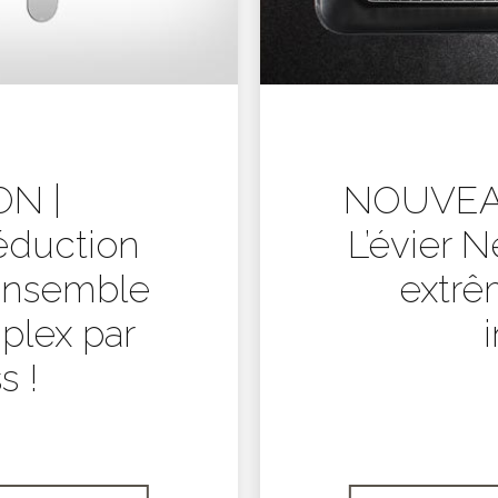
N |
NOUVEAU
éduction
L’évier N
ensemble
extrê
plex par
s !