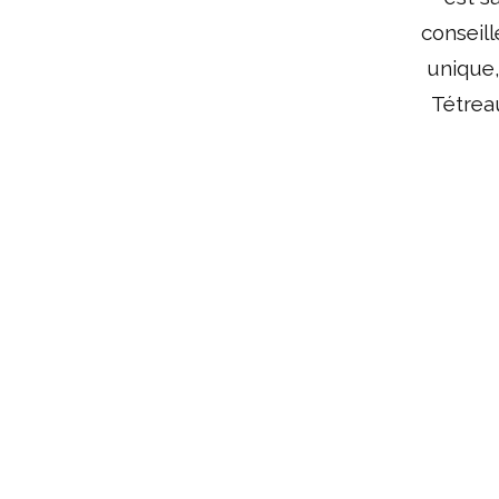
conseil
unique,
Tétreau