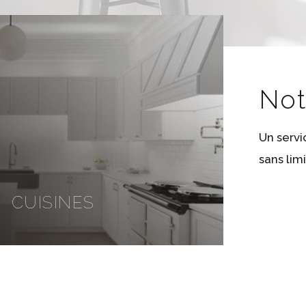
Not
Un servi
sans limi
CUISINES