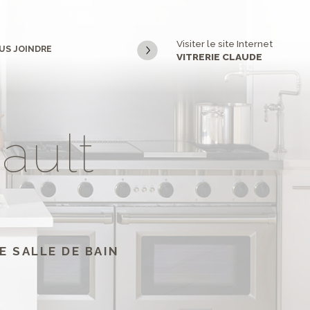
Visiter le site Internet
US JOINDRE
VITRERIE CLAUDE
e
a
u
l
t
E SALLE DE BAIN