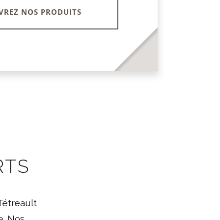
VREZ NOS PRODUITS
RTS
Tétreault
e. Nos