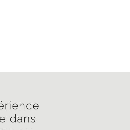
érience
ce dans