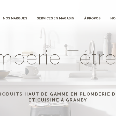
NOS MARQUES
SERVICES EN MAGASIN
À PROPOS
NO
m
b
e
r
i
e
T
é
t
r
RODUITS HAUT DE GAMME EN PLOMBERIE D
ET CUISINE À GRANBY