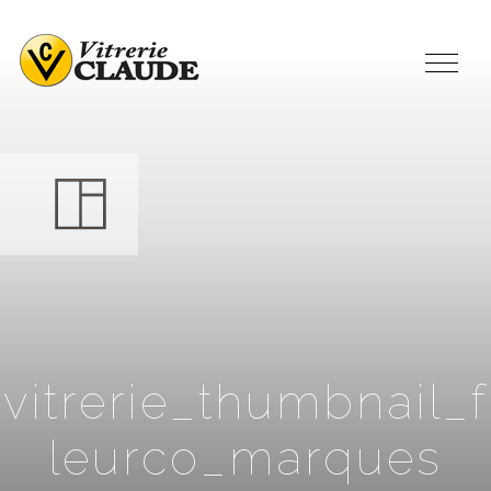
v
i
t
r
e
r
i
e
_
t
h
u
m
b
n
a
i
l
_
f
l
e
u
r
c
o
_
m
a
r
q
u
e
s