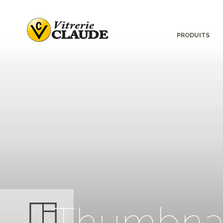
PRODUITS
T
h
u
m
b
n