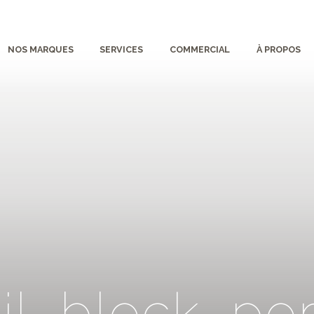
NOS MARQUES
SERVICES
COMMERCIAL
À PROPOS
a
i
l
_
b
l
o
c
k
_
p
o