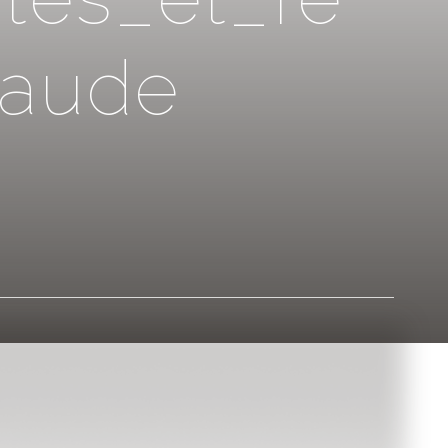
a
u
d
e