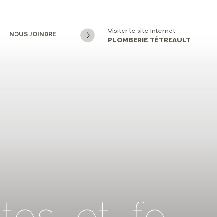
Visiter le site Internet
NOUS JOINDRE
PLOMBERIE TÉTREAULT
r
t
e
s
_
e
t
_
f
e