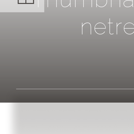
n
e
t
r