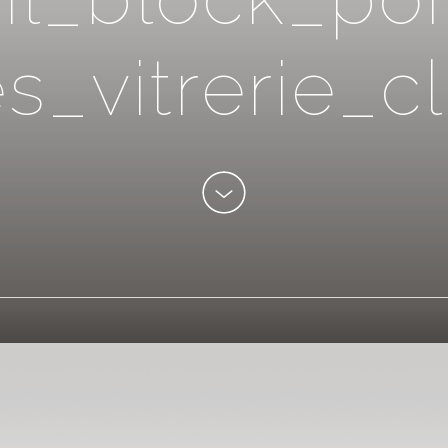
e
s
_
v
i
t
r
e
r
i
e
_
c
l