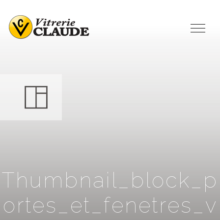
T
h
u
m
b
n
a
i
l
_
b
l
o
c
k
_
p
o
r
t
e
s
_
e
t
_
f
e
n
e
t
r
e
s
_
v