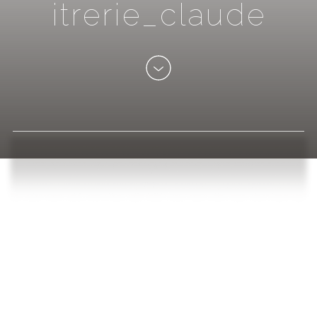
i
t
r
e
r
i
e
_
c
l
a
u
d
e