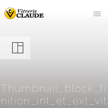
T
h
u
m
b
n
a
i
l
_
b
l
o
c
k
_
f
i
n
i
t
i
o
n
_
i
n
t
_
e
t
_
e
x
t
_
v
i
t