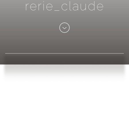
r
e
r
i
e
_
c
l
a
u
d
e