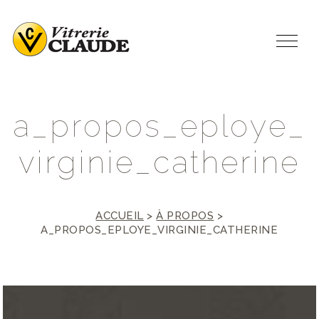
a
_
p
r
o
p
o
s
_
e
p
l
o
y
e
_
v
i
r
g
i
n
i
e
_
c
a
t
h
e
r
i
n
e
ACCUEIL
>
À PROPOS
>
A_PROPOS_EPLOYE_VIRGINIE_CATHERINE