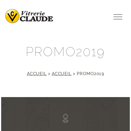
P
R
O
M
O
2
0
1
9
ACCUEIL
>
ACCUEIL
>
PROMO2019