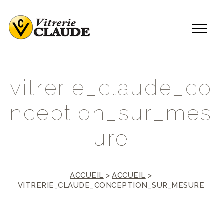
v
i
t
r
e
r
i
e
_
c
l
a
u
d
e
_
c
o
n
c
e
p
t
i
o
n
_
s
u
r
_
m
e
s
u
r
e
ACCUEIL
>
ACCUEIL
>
VITRERIE_CLAUDE_CONCEPTION_SUR_MESURE