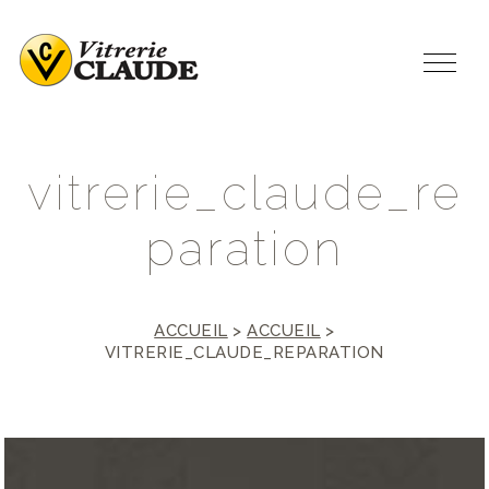
v
i
t
r
e
r
i
e
_
c
l
a
u
d
e
_
r
e
p
a
r
a
t
i
o
n
ACCUEIL
>
ACCUEIL
>
VITRERIE_CLAUDE_REPARATION