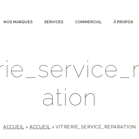
NOS MARQUES
SERVICES
COMMERCIAL
À PROPOS
r
i
e
_
s
e
r
v
i
c
e
_
a
t
i
o
n
ACCUEIL
>
ACCUEIL
>
VITRERIE_SERVICE_REPARATION