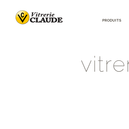
PRODUITS
v
i
t
r
e