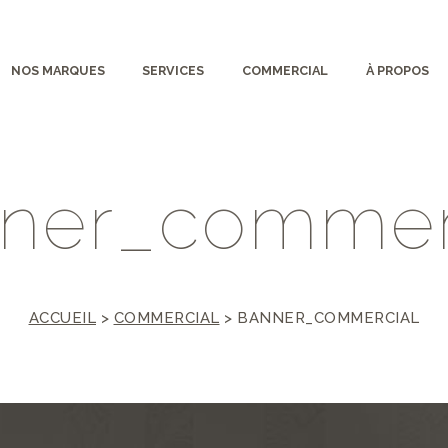
NOS MARQUES
SERVICES
COMMERCIAL
À PROPOS
n
e
r
_
c
o
m
m
e
ACCUEIL
>
COMMERCIAL
>
BANNER_COMMERCIAL