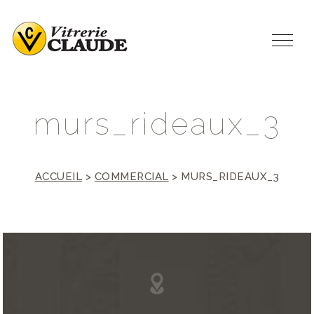
m
u
r
s
_
r
i
d
e
a
u
x
_
3
ACCUEIL
>
COMMERCIAL
>
MURS_RIDEAUX_3