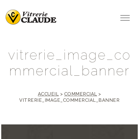
v
i
t
r
e
r
i
e
_
i
m
a
g
e
_
c
o
m
m
e
r
c
i
a
l
_
b
a
n
n
e
r
ACCUEIL
>
COMMERCIAL
>
VITRERIE_IMAGE_COMMERCIAL_BANNER