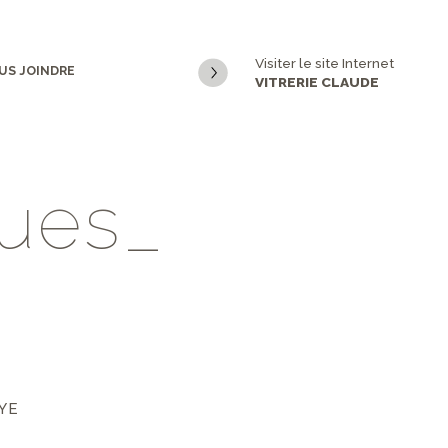
Visiter le site Internet
US JOINDRE
VITRERIE CLAUDE
u
e
s
_
YE