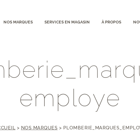
NOS MARQUES
SERVICES EN MAGASIN
À PROPOS
NO
m
b
e
r
i
e
_
m
a
r
q
e
m
p
l
o
y
e
CCUEIL
>
NOS MARQUES
>
PLOMBERIE_MARQUES_EMPLO