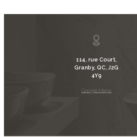
114, rue Court,
Granby, QC, J2G
4Y9
Google Maps