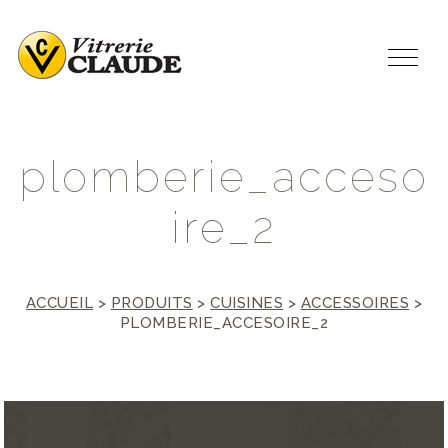
p
l
o
m
b
e
r
i
e
_
a
c
c
e
s
o
i
r
e
_
2
ACCUEIL
>
PRODUITS
>
CUISINES
>
ACCESSOIRES
>
PLOMBERIE_ACCESOIRE_2