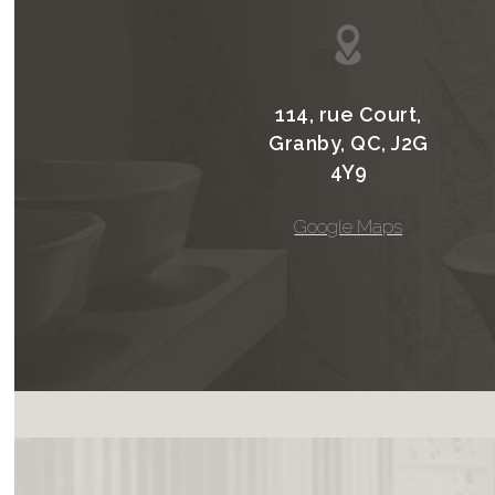
114, rue Court,
Granby, QC, J2G
4Y9
Google Maps