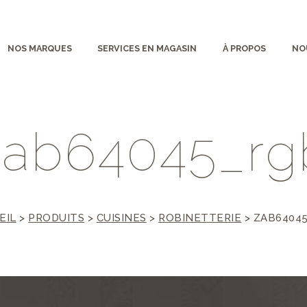
NOS MARQUES
SERVICES EN MAGASIN
À PROPOS
NO
z
a
b
6
4
0
4
5
_
r
g
EIL
>
PRODUITS
>
CUISINES
>
ROBINETTERIE
>
ZAB6404