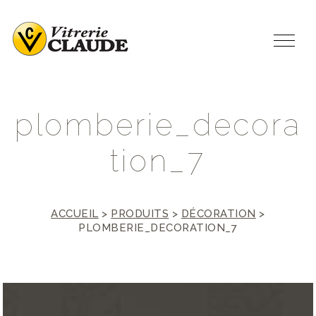
p
l
o
m
b
e
r
i
e
_
d
e
c
o
r
a
t
i
o
n
_
7
ACCUEIL
>
PRODUITS
>
DÉCORATION
>
PLOMBERIE_DECORATION_7