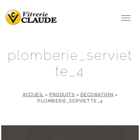
p
l
o
m
b
e
r
i
e
_
s
e
r
v
i
e
t
t
e
_
4
ACCUEIL
>
PRODUITS
>
DÉCORATION
>
PLOMBERIE_SERVIETTE_4