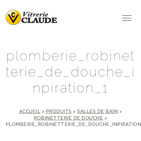
p
l
o
m
b
e
r
i
e
_
r
o
b
i
n
e
t
t
e
r
i
e
_
d
e
_
d
o
u
c
h
e
_
i
n
p
i
r
a
t
i
o
n
_
1
ACCUEIL
>
PRODUITS
>
SALLES DE BAIN
>
ROBINETTERIE DE DOUCHE
>
PLOMBERIE_ROBINETTERIE_DE_DOUCHE_INPIRATION