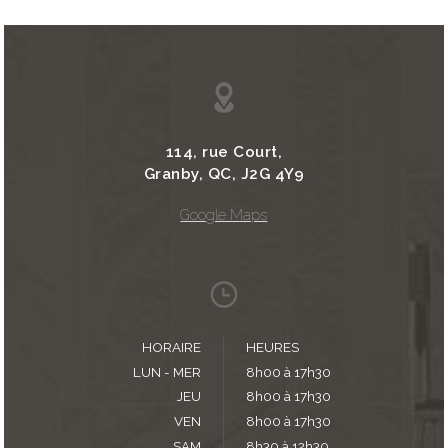
114, rue Court,
Granby, QC, J2G 4Y9
Google Maps
HORAIRE
HEURES
LUN - MER
8h00 à 17h30
JEU
8h00 à 17h30
VEN
8h00 à 17h30
SAM
8h30 à 12h30