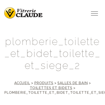
p
l
o
m
b
e
r
i
e
_
t
o
i
l
e
t
t
e
_
e
t
_
b
i
d
e
t
_
t
o
i
l
e
t
t
e
_
e
t
_
s
i
e
g
e
_
2
ACCUEIL
>
PRODUITS
>
SALLES DE BAIN
>
TOILETTES ET BIDETS
>
PLOMBERIE_TOILETTE_ET_BIDET_TOILETTE_ET_SIE