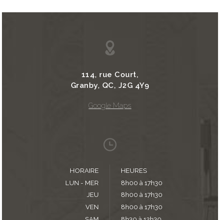
114, rue Court,
Granby, QC, J2G 4Y9
Google Maps
HORAIRE
HEURES
LUN - MER
8h00 à 17h30
JEU
8h00 à 17h30
VEN
8h00 à 17h30
SAM
8h30 à 12h30