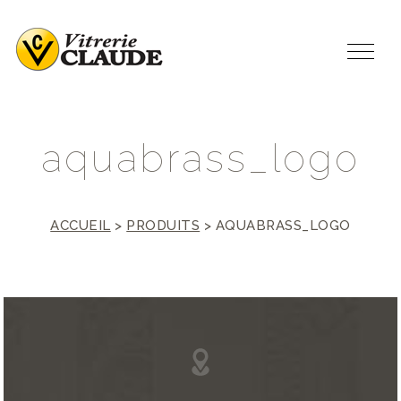
a
q
u
a
b
r
a
s
s
_
l
o
g
o
ACCUEIL
>
PRODUITS
>
AQUABRASS_LOGO