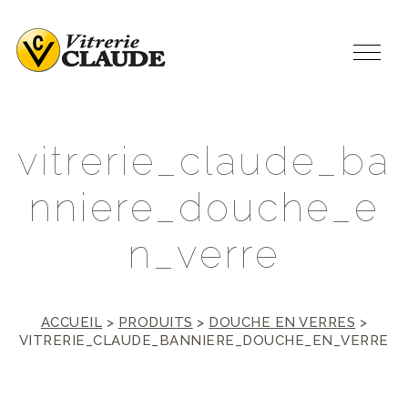
v
i
t
r
e
r
i
e
_
c
l
a
u
d
e
_
b
a
n
n
i
e
r
e
_
d
o
u
c
h
e
_
e
n
_
v
e
r
r
e
ACCUEIL
>
PRODUITS
>
DOUCHE EN VERRES
>
VITRERIE_CLAUDE_BANNIERE_DOUCHE_EN_VERRE