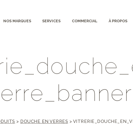
NOS MARQUES
SERVICES
COMMERCIAL
À PROPOS
r
i
e
_
d
o
u
c
h
e
_
e
r
r
e
_
b
a
n
n
e
r
DUITS
>
DOUCHE EN VERRES
>
VITRERIE_DOUCHE_EN_