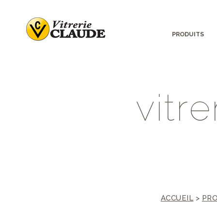
PRODUITS
v
i
t
r
e
ACCUEIL
>
PRO