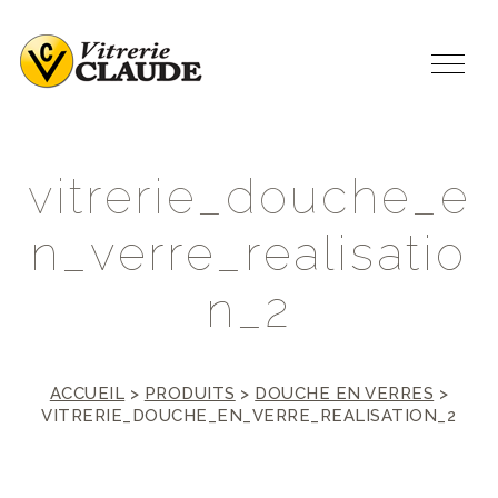
v
i
t
r
e
r
i
e
_
d
o
u
c
h
e
_
e
n
_
v
e
r
r
e
_
r
e
a
l
i
s
a
t
i
o
n
_
2
ACCUEIL
>
PRODUITS
>
DOUCHE EN VERRES
>
VITRERIE_DOUCHE_EN_VERRE_REALISATION_2