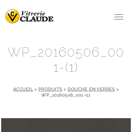
W
P
_
2
0
1
6
0
5
0
6
_
0
0
1
-
(
1
)
ACCUEIL
>
PRODUITS
>
DOUCHE EN VERRES
>
WP_20160506_001-(1)