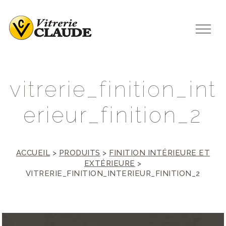
v
i
t
r
e
r
i
e
_
f
i
n
i
t
i
o
n
_
i
n
t
e
r
i
e
u
r
_
f
i
n
i
t
i
o
n
_
2
ACCUEIL
>
PRODUITS
>
FINITION INTÉRIEURE ET
EXTÉRIEURE
>
VITRERIE_FINITION_INTERIEUR_FINITION_2