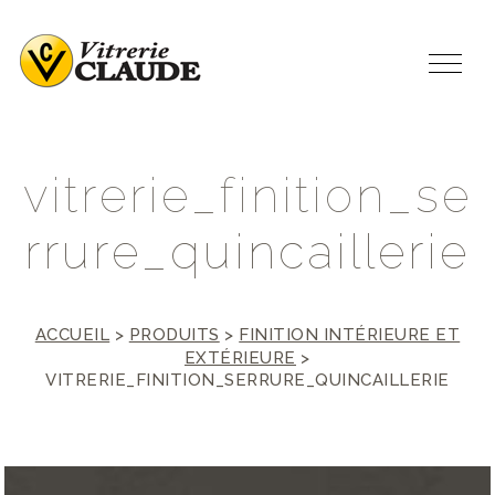
v
i
t
r
e
r
i
e
_
f
i
n
i
t
i
o
n
_
s
e
r
r
u
r
e
_
q
u
i
n
c
a
i
l
l
e
r
i
e
ACCUEIL
>
PRODUITS
>
FINITION INTÉRIEURE ET
EXTÉRIEURE
>
VITRERIE_FINITION_SERRURE_QUINCAILLERIE