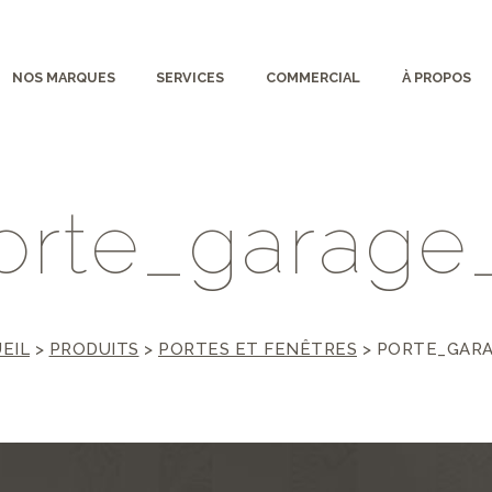
NOS MARQUES
SERVICES
COMMERCIAL
À PROPOS
o
r
t
e
_
g
a
r
a
g
e
EIL
>
PRODUITS
>
PORTES ET FENÊTRES
>
PORTE_GARA