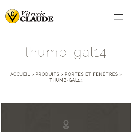
t
h
u
m
b
-
g
a
l
1
4
ACCUEIL
>
PRODUITS
>
PORTES ET FENÊTRES
>
THUMB-GAL14