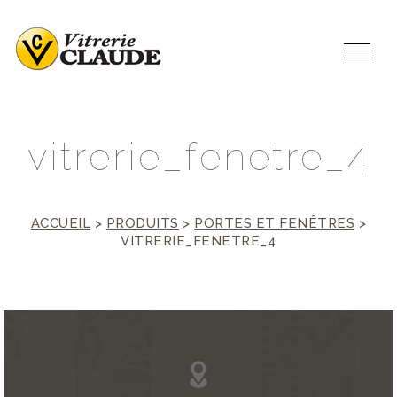
v
i
t
r
e
r
i
e
_
f
e
n
e
t
r
e
_
4
ACCUEIL
>
PRODUITS
>
PORTES ET FENÊTRES
>
VITRERIE_FENETRE_4