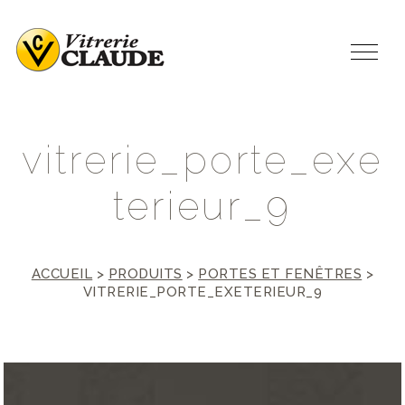
v
i
t
r
e
r
i
e
_
p
o
r
t
e
_
e
x
e
t
e
r
i
e
u
r
_
9
ACCUEIL
>
PRODUITS
>
PORTES ET FENÊTRES
>
VITRERIE_PORTE_EXETERIEUR_9