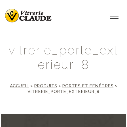
v
i
t
r
e
r
i
e
_
p
o
r
t
e
_
e
x
t
e
r
i
e
u
r
_
8
ACCUEIL
>
PRODUITS
>
PORTES ET FENÊTRES
>
VITRERIE_PORTE_EXTERIEUR_8