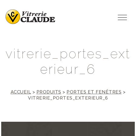
v
i
t
r
e
r
i
e
_
p
o
r
t
e
s
_
e
x
t
e
r
i
e
u
r
_
6
ACCUEIL
>
PRODUITS
>
PORTES ET FENÊTRES
>
VITRERIE_PORTES_EXTERIEUR_6