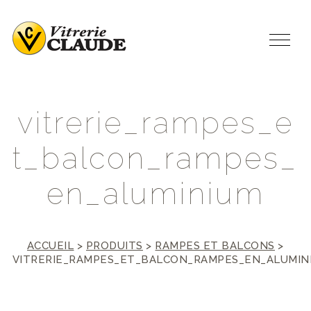
v
i
t
r
e
r
i
e
_
r
a
m
p
e
s
_
e
t
_
b
a
l
c
o
n
_
r
a
m
p
e
s
_
e
n
_
a
l
u
m
i
n
i
u
m
ACCUEIL
>
PRODUITS
>
RAMPES ET BALCONS
>
VITRERIE_RAMPES_ET_BALCON_RAMPES_EN_ALUMIN