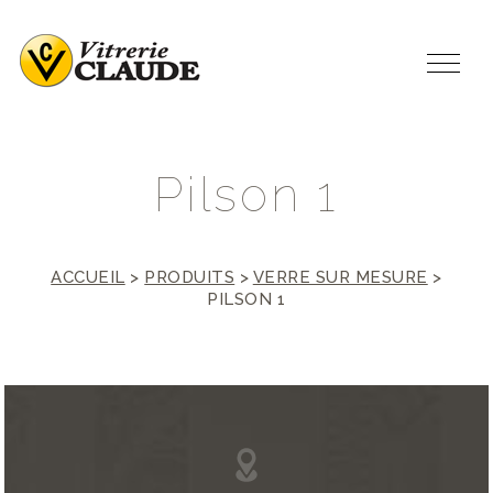
P
i
l
s
o
n
1
ACCUEIL
>
PRODUITS
>
VERRE SUR MESURE
>
PILSON 1