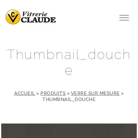
T
h
u
m
b
n
a
i
l
_
d
o
u
c
h
e
ACCUEIL
>
PRODUITS
>
VERRE SUR MESURE
>
THUMBNAIL_DOUCHE