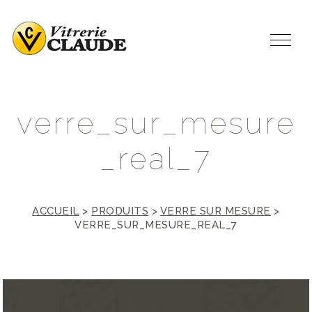
v
e
r
r
e
_
s
u
r
_
m
e
s
u
r
e
_
r
e
a
l
_
7
ACCUEIL
>
PRODUITS
>
VERRE SUR MESURE
>
VERRE_SUR_MESURE_REAL_7