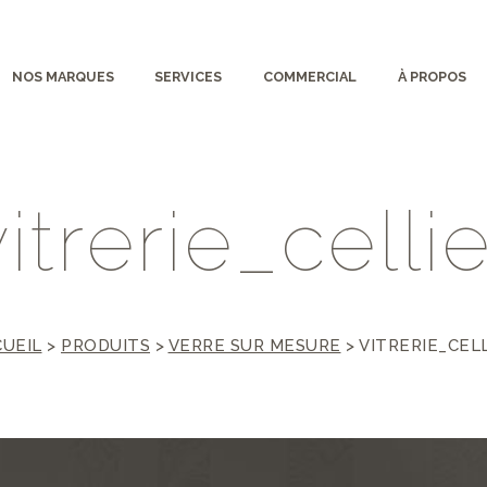
NOS MARQUES
SERVICES
COMMERCIAL
À PROPOS
v
i
t
r
e
r
i
e
_
c
e
l
l
i
UEIL
>
PRODUITS
>
VERRE SUR MESURE
>
VITRERIE_CEL