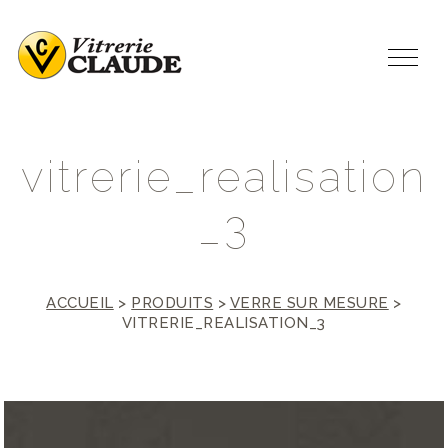
v
i
t
r
e
r
i
e
_
r
e
a
l
i
s
a
t
i
o
n
_
3
ACCUEIL
>
PRODUITS
>
VERRE SUR MESURE
>
VITRERIE_REALISATION_3