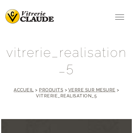
v
i
t
r
e
r
i
e
_
r
e
a
l
i
s
a
t
i
o
n
_
5
ACCUEIL
>
PRODUITS
>
VERRE SUR MESURE
>
VITRERIE_REALISATION_5