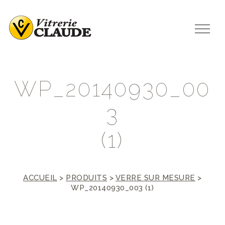
W
P
_
2
0
1
4
0
9
3
0
_
0
0
3
(
1
)
ACCUEIL
>
PRODUITS
>
VERRE SUR MESURE
>
WP_20140930_003 (1)