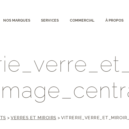
NOS MARQUES
SERVICES
COMMERCIAL
À PROPOS
r
i
e
_
v
e
r
r
e
_
e
t
i
m
a
g
e
_
c
e
n
t
r
TS
>
VERRES ET MIROIRS
>
VITRERIE_VERRE_ET_MIROIR