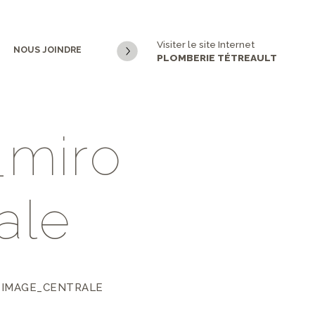
Visiter le site Internet
NOUS JOINDRE
PLOMBERIE TÉTREAULT
_
m
i
r
o
a
l
e
_IMAGE_CENTRALE