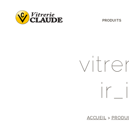
PRODUITS
v
i
t
r
e
i
r
_
ACCUEIL
>
PRODUI