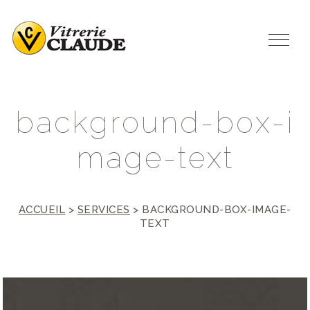
b
a
c
k
g
r
o
u
n
d
-
b
o
x
-
i
m
a
g
e
-
t
e
x
t
ACCUEIL
>
SERVICES
>
BACKGROUND-BOX-IMAGE-
TEXT